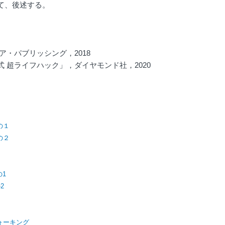
て、後述する。
ア・パブリッシング，2018
式
超ライフハック」，
ダイヤモンド社，2020
の１
の２
の1
2
ウォーキング