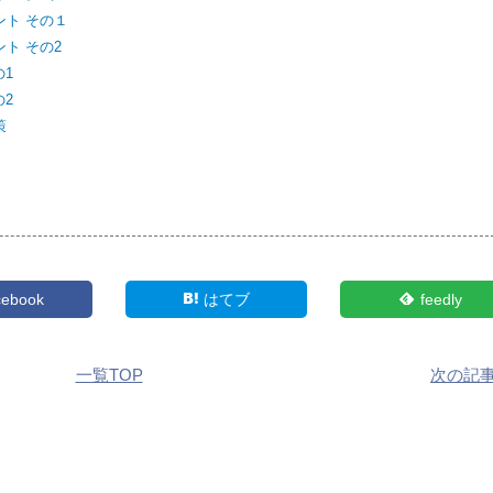
ント その１
ント その2
の1
の2
策
cebook
はてブ
feedly
一覧TOP
次の記事